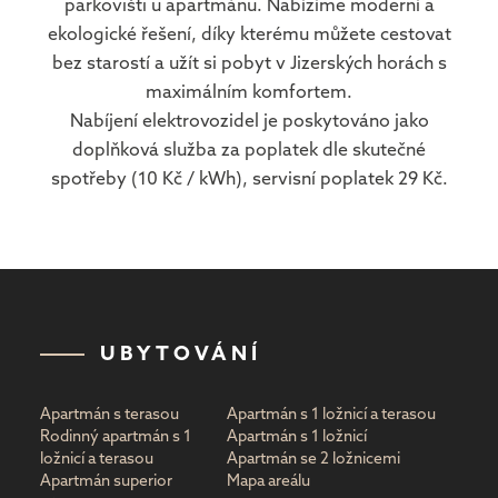
parkovišti u apartmánu. Nabízíme moderní a
ekologické řešení, díky kterému můžete cestovat
bez starostí a užít si pobyt v Jizerských horách s
maximálním komfortem.
Nabíjení elektrovozidel je poskytováno jako
doplňková služba za poplatek dle skutečné
spotřeby (10 Kč / kWh), servisní poplatek 29 Kč.
UBYTOVÁNÍ
Apartmán s terasou
Apartmán s 1 ložnicí a terasou
Rodinný apartmán s 1
Apartmán s 1 ložnicí
ložnicí a terasou
Apartmán se 2 ložnicemi
Apartmán superior
Mapa areálu