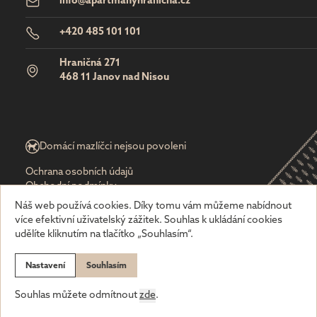
info@apartmanyhranicna.cz
+420 485 101 101
Hraničná 271
468 11 Janov nad Nisou
Domácí mazlíčci nejsou povoleni
Ochrana osobních údajů
Obchodní podmínky
Náš web používá cookies. Díky tomu vám můžeme nabídnout
více efektivní uživatelský zážitek. Souhlas k ukládání cookies
udělíte kliknutím na tlačítko „Souhlasím“.
Nastavení
Souhlasím
Created by
Souhlas můžete odmítnout
zde
.