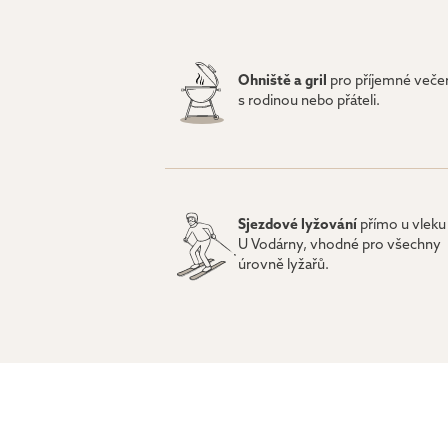
Ohniště a gril
pro příjemné veče
s rodinou nebo přáteli.
Sjezdové lyžování
přímo u vleku
U Vodárny, vhodné pro všechny
úrovně lyžařů.