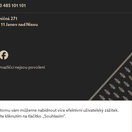
0 485 101 101
ničná 271
 11 Janov nad Nisou
azlíčci nejsou povoleni
tomu vám můžeme nabídnout více efektivní uživatelský zážitek.
te kliknutím na tlačítko „Souhlasím“.