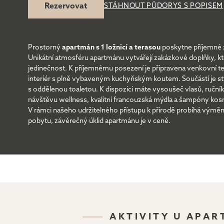
Rezervovat
STÁHNOUT PŮDORYS S POPISEM
Prostorný
apartmán s 1 ložnicí a terasou
poskytne příjemné z
Unikátní atmosféru apartmánu vytvářejí zakázkové doplňky, kt
jedinečnost. K příjemnému posezení je připravena venkovní te
interiér s plně vybaveným kuchyňským koutem. Součástí je s
s oddělenou toaletou. K dispozici máte vysoušeč vlasů, ruční
návštěvu wellness, kvalitní francouzská mýdla a šampóny kos
V rámci našeho udržitelného přístupu k přírodě probíhá výměn
pobytu, závěrečný úklid apartmánu je v ceně.
AKTIVITY U APA