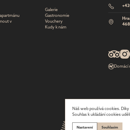
+42
Galerie
u apartmánu
Gastronomie
Hra
nout v
Vouchery
468
Kudy k nám
Domácí m
Náš web používá cookies. Díky 
Souhlas k ukládání cookies udělí
Nastavení
Souhlasím
Created by