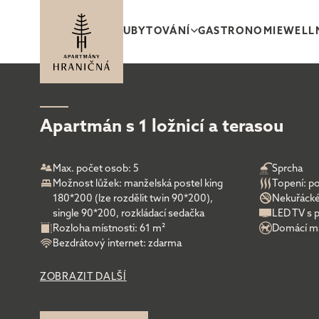
UBYTOVÁNÍ
GASTRONOMIE
WELL
GALERIE
OKOLÍ
SLUŽBY A AKT
Apartmán s 1 ložnicí a terasou
Max. počet osob: 5
Sprcha
Možnost lůžek: manželská postel king
Topení: po
180*200 (lze rozdělit twin 90*200),
Nekuřácké
single 90*200, rozkládací sedačka
LED TV s 
Rozloha místnosti: 61 m²
Domácí ma
APARTMÁN
RODINNÝ APARTMÁN
Bezdrátový internet: zdarma
S TERASOU
S 1 LOŽNICÍ
A TERASOU
ZOBRAZIT DALŠÍ