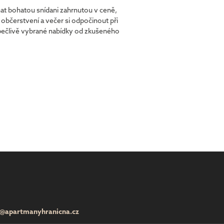
at bohatou snídani zahrnutou v ceně,
 občerstvení a večer si odpočinout při
 pečlivě vybrané nabídky od zkušeného
o@apartmanyhranicna.cz