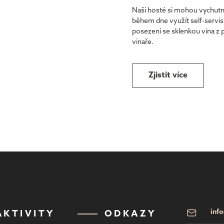
Naši hosté si mohou vychutn
během dne využít self-servis
posezení se sklenkou vína z
vinaře.
Zjistit více
inf
AKTIVITY
ODKAZY