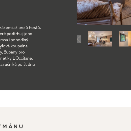
ázemí až pro 5 hostů.
eré podtrhují jeho
rasa i pohodlný
tylová koupelna
ky, župany pro
metiky L'Occitane.
a ručníků po 3. dnu
RTMÁNU