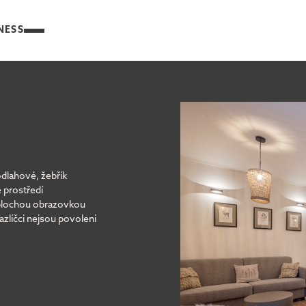
NESS
IVITY
KONTAKT
dlahové, žebřík
 prostředí
plochou obrazovkou
zlíčci nejsou povoleni
APARTMÁN
APARTMÁN
SUPERIOR
S 1 LOŽNICÍ
S TERASOU
A TERASOU