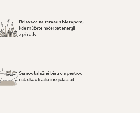
Relaxace na terase s biotopem,
kde můžete načerpat energii
z přírody.
Samoobslužné bistro
s pestrou
nabídkou kvalitního jídla a pití.