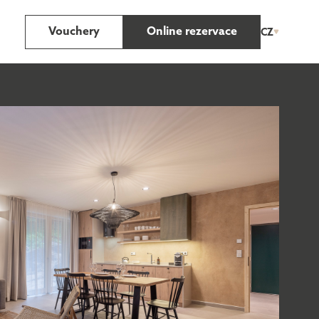
Vouchery
Online rezervace
CZ
ČESKY
ENGLISH
DEUTSCH
APARTMÁN
MEZONETOVÝ
S 1 LOŽNICÍ
APARTMÁN S GALERIÍ