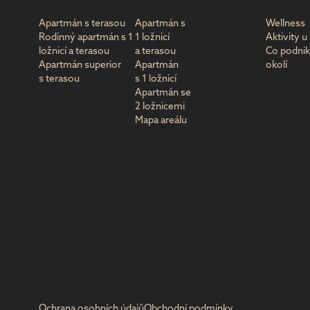
Apartmán s terasou
Apartmán s
Wellness
Rodinný apartmán s 1
1 ložnicí
Aktivity 
ložnicí a terasou
a terasou
Co podnik
Apartmán superior
Apartmán
okolí
s terasou
s 1 ložnicí
Apartmán se
2 ložnicemi
Mapa areálu
Ochrana osobních údajů
Obchodní podmínky