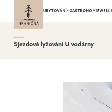
UBYTOVÁNÍ
GASTRONOMIE
WELL
GALERIE
OKOLÍ
SLUŽBY A AKT
Sjezdové lyžování U vodárny
APARTMÁN
RODINNÝ APARTMÁN
S TERASOU
S 1 LOŽNICÍ
A TERASOU