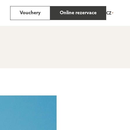
Vouchery
Online rezervace
CZ
ČESKY
ENGLISH
DEUTSCH
APARTMÁN
MEZONETOVÝ
S 1 LOŽNICÍ
APARTMÁN S GALERIÍ