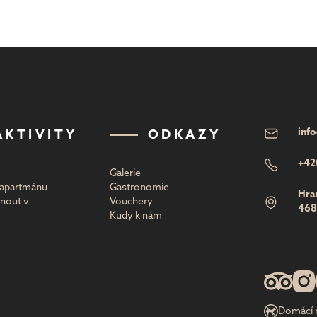
inf
AKTIVITY
ODKAZY
+42
Galerie
u apartmánu
Gastronomie
Hra
nout v
Vouchery
468
Kudy k nám
Domácí m