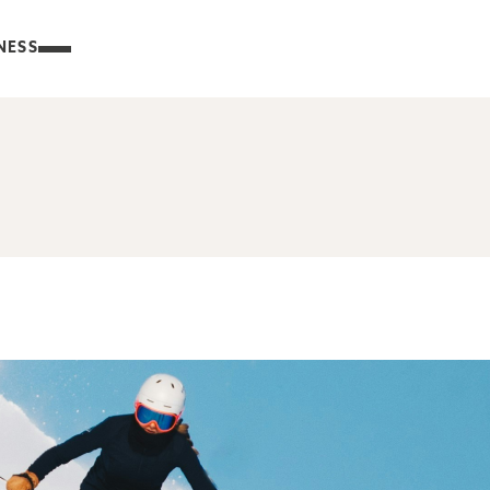
NESS
IVITY
KONTAKT
APARTMÁN
APARTMÁN
SUPERIOR
S 1 LOŽNICÍ
S TERASOU
A TERASOU