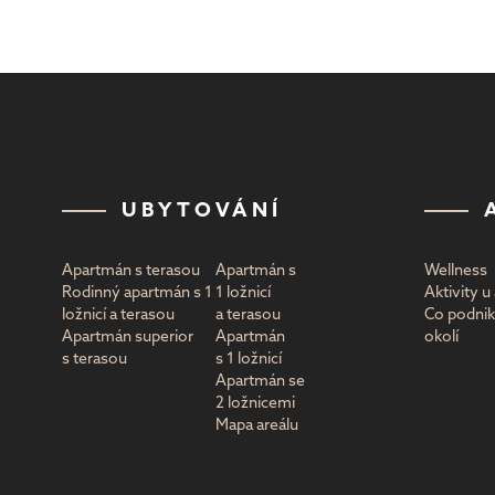
UBYTOVÁNÍ
Apartmán s terasou
Apartmán s
Wellness
Rodinný apartmán s 1
1 ložnicí
Aktivity 
ložnicí a terasou
a terasou
Co podnik
Apartmán superior
Apartmán
okolí
s terasou
s 1 ložnicí
Apartmán se
2 ložnicemi
Mapa areálu