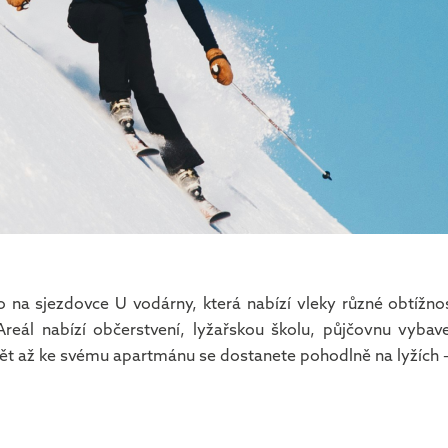
na sjezdovce U vodárny, která nabízí vleky různé obtížnost
. Areál nabízí občerstvení, lyžařskou školu, půjčovnu vyba
 až ke svému apartmánu se dostanete pohodlně na lyžích – s