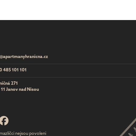
o@apartmanyhranicna.cz
0 485 101 101
ničná 271
 11 Janov nad Nisou
azlíčci nejsou povoleni