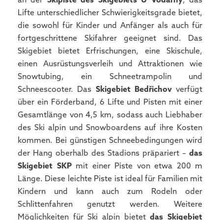
an der
Skipiste des Skigebiets U Vodárny
, das
Lifte unterschiedlicher Schwierigkeitsgrade bietet,
die sowohl für Kinder und Anfänger als auch für
fortgeschrittene Skifahrer geeignet sind. Das
Skigebiet bietet Erfrischungen, eine Skischule,
einen Ausrüstungsverleih und Attraktionen wie
Snowtubing, ein Schneetrampolin und
Schneescooter. Das
Skigebiet Bedřichov
verfügt
über ein Förderband, 6 Lifte und Pisten mit einer
Gesamtlänge von 4,5 km, sodass auch Liebhaber
des Ski alpin und Snowboardens auf ihre Kosten
kommen. Bei günstigen Schneebedingungen wird
der Hang oberhalb des Stadions präpariert –
das
Skigebiet SKP
mit einer Piste von etwa 200 m
Länge. Diese leichte Piste ist ideal für Familien mit
Kindern und kann auch zum Rodeln oder
Schlittenfahren genutzt werden. Weitere
Möglichkeiten für Ski alpin bietet
das Skigebiet